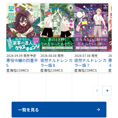
2026.09.09 発売予定
2026.08.08 発売
2026.07.08 発売
2026.
悪役令嬢の四畳半
徒然チルドレン カ
徒然チルドレン カ
悪役
5
ラー版 8
ラー版 7
４
星海社COMICS
星海社COMICS
星海社COMICS
星海社
一覧を見る