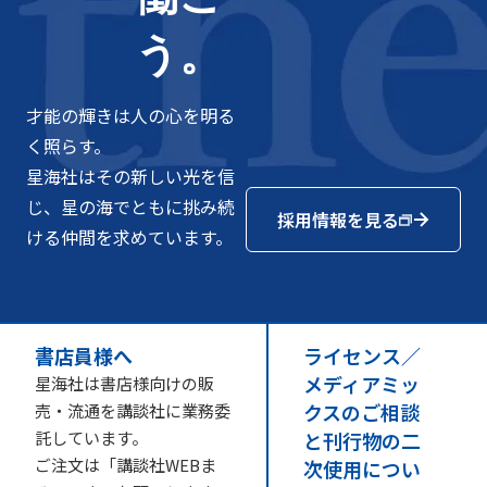
う。
才能の輝きは人の心を明る
く照らす。
星海社はその新しい光を信
じ、星の海でともに挑み続
採用情報を見る
ける仲間を求めています。
書店員様へ
ライセンス／
メディアミッ
星海社は書店様向けの販
クスのご相談
売・流通を講談社に業務委
託しています。
と刊行物の二
ご注文は「講談社WEBま
次使用につい