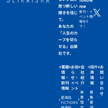
放つ新しい
me
新刊・イ
輝きを信じ
ベント情
て、
報をX
あなたの
で！
「人生のカ
ーブを切ら
せる」出版
社です。
書籍
お知
会
採
お
情
ら
社
用
問
報・
せ・
紹
情
い
新刊
イベ
介
報
合
情報
ント
わ
事
募
せ
業
集
星海社
理
要
FICTIONS
念
項
星海社