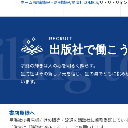
ホーム
/
書籍情報・新刊情報
/
星海社COMICS
/
リ・リ・リィン
RECRUIT
出版社で働こ
才能の輝きは人の心を明るく照らす。
星海社はその新しい光を信じ、星の海でともに挑み
います。
書店員様へ
星海社は書店様向けの販売・流通を講談社に業務委託してい
ご注文は「講談社WEBまるこ」までお願いします。