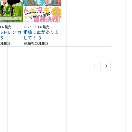
.14 発売
2026.05.14 発売
ルドレン カ
相棒に毒がありま
 ５
して！ ３
MICS
星海社COMICS