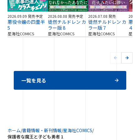
2026.09.09 発売予定
2026.08.08 発売予定
2026.07.08 発売
2026.
悪役令嬢の四畳半
徒然チルドレン カ
徒然チルドレン カ
悪役
5
ラー版 8
ラー版 7
４
星海社COMICS
星海社COMICS
星海社COMICS
星海社
一覧を見る
ホーム
/
書籍情報・新刊情報
/
星海社COMICS
/
保護者な魔王と子ども勇者 1