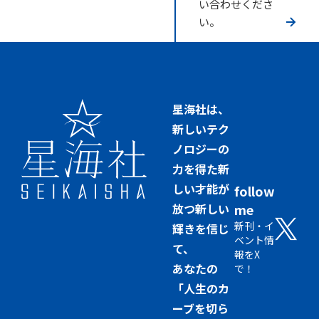
い合わせくださ
い。
星海社は、
新しいテク
ノロジーの
力を得た新
しい才能が
follow
放つ新しい
me
新刊・イ
輝きを信じ
ベント情
て、
報をX
あなたの
で！
「人生のカ
ーブを切ら