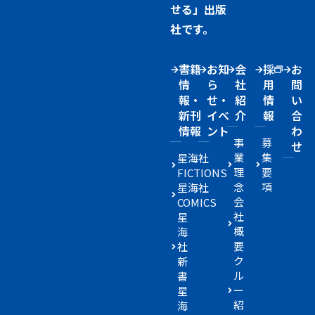
せる」出版
社です。
書籍
お知
会
採
お
情
ら
社
用
問
報・
せ・
紹
情
い
新刊
イベ
介
報
合
情報
ント
わ
事
募
せ
業
集
星海社
理
要
FICTIONS
念
項
星海社
会
COMICS
社
星
概
海
要
社
ク
新
ル
書
ー
星
紹
海