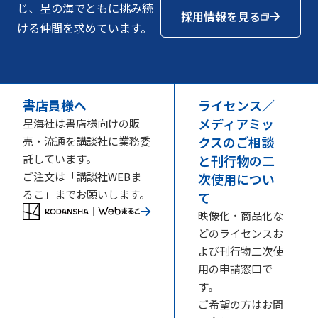
じ、星の海でともに挑み続
採用情報を見る
ける仲間を求めています。
書店員様へ
ライセンス／
メディアミッ
星海社は書店様向けの販
クスのご相談
売・流通を講談社に業務委
託しています。
と刊行物の二
ご注文は「講談社WEBま
次使用につい
るこ」までお願いします。
て
映像化・商品化な
どのライセンスお
よび刊行物二次使
用の申請窓口で
す。
ご希望の方はお問