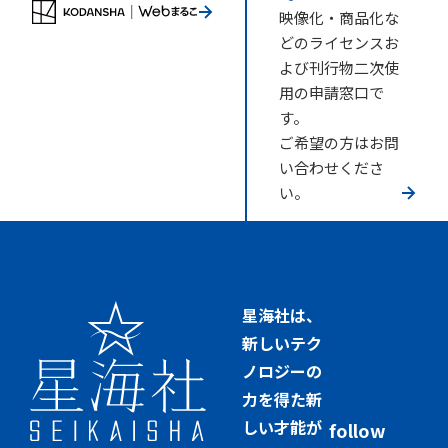
映像化・商品化な
どのライセンスお
よび刊行物二次使
用の申請窓口で
す。
ご希望の方はお問
い合わせくださ
い。
星海社は、
新しいテク
ノロジーの
力を得た新
しい才能が
follow