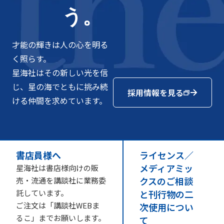
う。
才能の輝きは人の心を明る
く照らす。
星海社はその新しい光を信
じ、星の海でともに挑み続
採用情報を見る
ける仲間を求めています。
書店員様へ
ライセンス／
メディアミッ
星海社は書店様向けの販
クスのご相談
売・流通を講談社に業務委
託しています。
と刊行物の二
ご注文は「講談社WEBま
次使用につい
るこ」までお願いします。
て