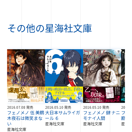
その他の
星海社文庫
2016.07.08 発売
2016.05.10 発売
2016.05.10 発売
2016.
フェノメノ 伍 美鶴
大日本サムライガ
フェノメノ 肆 ナニ
フェ
木夜石は微笑まな
ール ６
モナイ人間
廊事
い
星海社文庫
星海社文庫
星海
星海社文庫