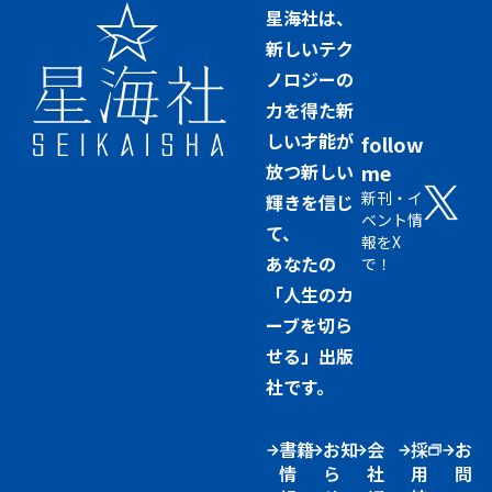
星海社は、
新しいテク
ノロジーの
力を得た新
しい才能が
follow
放つ新しい
me
新刊・イ
輝きを信じ
ベント情
て、
報をX
あなたの
で！
「人生のカ
ーブを切ら
せる」出版
社です。
書籍
お知
会
採
お
情
ら
社
用
問