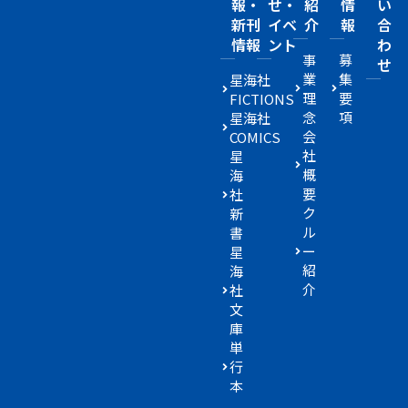
報・
せ・
紹
情
い
新刊
イベ
介
報
合
情報
ント
わ
事
募
せ
業
集
星海社
理
要
FICTIONS
念
項
星海社
会
COMICS
社
星
概
海
要
社
ク
新
ル
書
ー
星
紹
海
介
社
文
庫
単
行
本