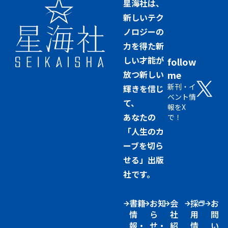
星海社は、
新しいテク
ノロジーの
力を得た新
しい才能が
follow
放つ新しい
me
新刊・イ
輝きを信じ
ベント情
て、
報をX
あなたの
で！
「人生のカ
ーブを切ら
せる」出版
社です。
書籍
お知
会
採
お
情
ら
社
用
問
報・
せ・
紹
情
い