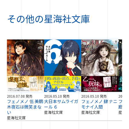
その他の
星海社文庫
2016.07.08 発売
2016.05.10 発売
2016.05.10 発売
2016.
フェノメノ 伍 美鶴
大日本サムライガ
フェノメノ 肆 ナニ
フェ
木夜石は微笑まな
ール ６
モナイ人間
廊事
い
星海社文庫
星海社文庫
星海
星海社文庫