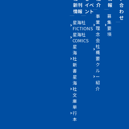
新刊
イベ
介
報
合
情報
ント
わ
事
募
せ
業
集
星海社
理
要
FICTIONS
念
項
星海社
会
COMICS
社
星
概
海
要
社
ク
新
ル
書
ー
星
紹
海
介
社
文
庫
単
行
本