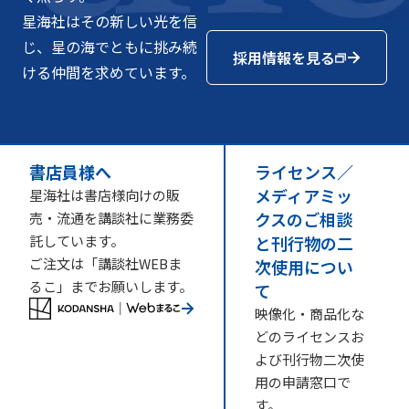
星海社はその新しい光を信
じ、星の海でともに挑み続
採用情報を見る
ける仲間を求めています。
書店員様へ
ライセンス／
メディアミッ
星海社は書店様向けの販
クスのご相談
売・流通を講談社に業務委
託しています。
と刊行物の二
ご注文は「講談社WEBま
次使用につい
るこ」までお願いします。
て
映像化・商品化な
どのライセンスお
よび刊行物二次使
用の申請窓口で
す。