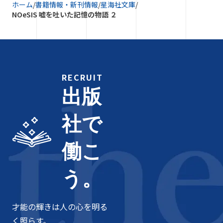
ホーム
/
書籍情報・新刊情報
/
星海社文庫
/
NOeSIS 嘘を吐いた記憶の物語 ２
RECRUIT
出版
社で
働こ
う。
才能の輝きは人の心を明る
く照らす。