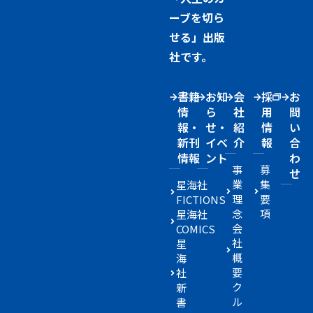
ーブを切ら
せる」出版
社です。
書籍
お知
会
採
お
情
ら
社
用
問
報・
せ・
紹
情
い
新刊
イベ
介
報
合
情報
ント
わ
事
募
せ
業
集
星海社
理
要
FICTIONS
念
項
星海社
会
COMICS
社
星
概
海
要
社
ク
新
ル
書