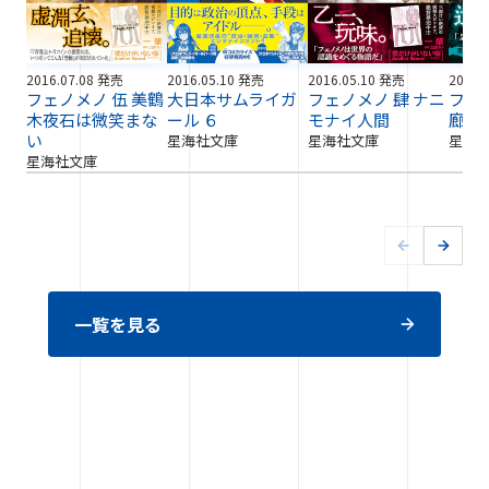
2016.07.08 発売
2016.05.10 発売
2016.05.10 発売
2016.
フェノメノ 伍 美鶴
大日本サムライガ
フェノメノ 肆 ナニ
フェ
木夜石は微笑まな
ール ６
モナイ人間
廊事
い
星海社文庫
星海社文庫
星海
星海社文庫
一覧を見る