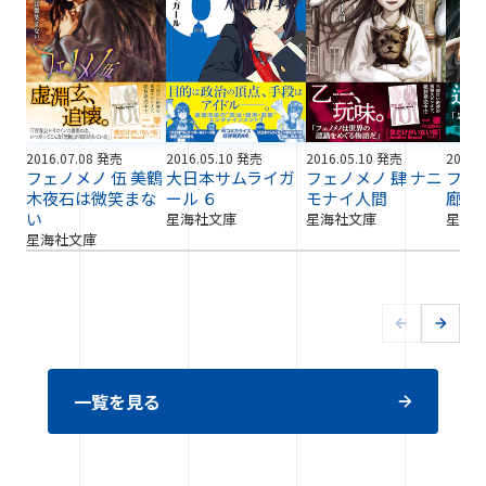
2016.07.08 発売
2016.05.10 発売
2016.05.10 発売
2016.
フェノメノ 伍 美鶴
大日本サムライガ
フェノメノ 肆 ナニ
フェ
木夜石は微笑まな
ール ６
モナイ人間
廊事
い
星海社文庫
星海社文庫
星海
星海社文庫
一覧を見る