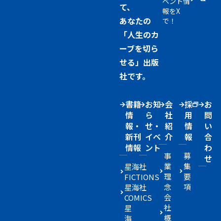
ベント情
て、
報をX
あなたの
で！
「人生のカ
ーブを切ら
せる」出版
社です。
書籍
お知
会
採
お
情
ら
社
用
問
報・
せ・
紹
情
い
新刊
イベ
介
報
合
情報
ント
わ
事
募
せ
業
集
星海社
理
要
FICTIONS
念
項
星海社
会
COMICS
社
星
概
海