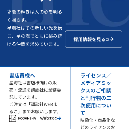
才能の輝きは人の心を明る
く照らす。
星海社はその新しい光を信
じ、星の海でともに挑み続
採用情報を見る
ける仲間を求めています。
書店員様へ
ライセンス／
メディアミッ
星海社は書店様向けの販
クスのご相談
売・流通を講談社に業務委
託しています。
と刊行物の二
ご注文は「講談社WEBま
次使用につい
るこ」までお願いします。
て
映像化・商品化な
どのライセンスお