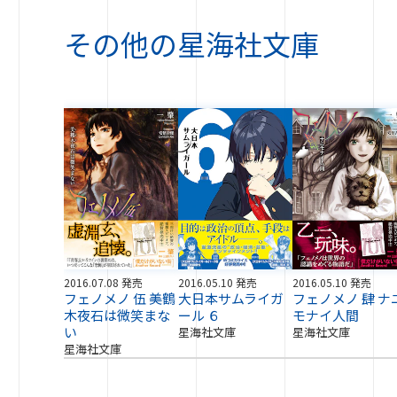
その他の
星海社文庫
2016.07.08 発売
2016.05.10 発売
2016.05.10 発売
フェノメノ 伍 美鶴
大日本サムライガ
フェノメノ 肆 ナ
木夜石は微笑まな
ール ６
モナイ人間
い
星海社文庫
星海社文庫
星海社文庫