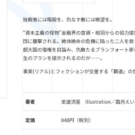
独裁者には暗殺を、仇なす敵には絶望を。
“資本主義の怪物”金融界の首領・相羽からの協力
団に襲撃される。絶体絶命の危機に陥った二人を救っ
超大国の復権を目論み、仇敵たるブランフォート家
生のプランを提示されるのだが……。
事実(リアル)とフィクションが交差する「覇道」の
著者
至道流星 Illustration／霜月え
定価
848円（税別）