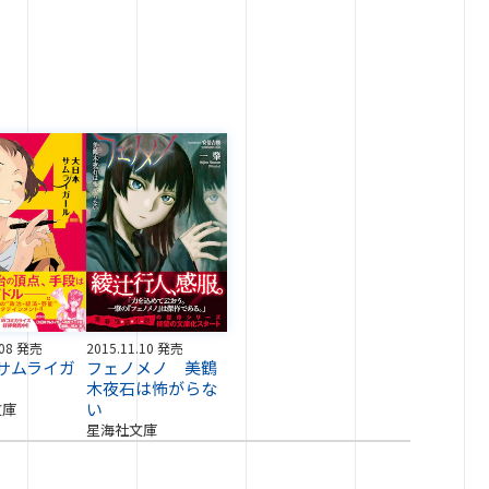
.08 発売
2015.11.10 発売
サムライガ
フェノメノ 美鶴
木夜石は怖がらな
い
文庫
星海社文庫