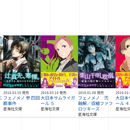
2016.03.10 発売
2016.03.10 発売
2016.01.08 発売
2016.01
ニ
フェノメノ 参 四回
大日本サムライガ
フェノメノ 弐
大日本
廊事件
ール ５
融解／収縮ファフ
ール ４
ロツキーズ
星海社文庫
星海社文庫
星海社
星海社文庫