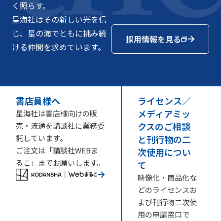
く照らす。
星海社はその新しい光を信
じ、星の海でともに挑み続
採用情報を見る
ける仲間を求めています。
書店員様へ
ライセンス／
メディアミッ
星海社は書店様向けの販
クスのご相談
売・流通を講談社に業務委
託しています。
と刊行物の二
ご注文は「講談社WEBま
次使用につい
るこ」までお願いします。
て
映像化・商品化な
どのライセンスお
よび刊行物二次使
用の申請窓口で