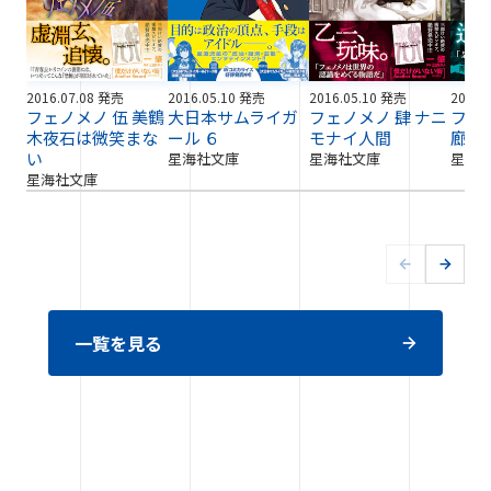
2016.07.08 発売
2016.05.10 発売
2016.05.10 発売
2016.
フェノメノ 伍 美鶴
大日本サムライガ
フェノメノ 肆 ナニ
フェ
木夜石は微笑まな
ール ６
モナイ人間
廊事
い
星海社文庫
星海社文庫
星海
星海社文庫
一覧を見る