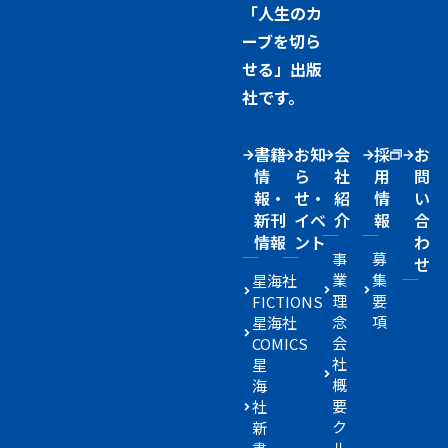
「人生のカ
ーブを切ら
せる」出版
社です。
書籍
お知
会
採
お
情
ら
社
用
問
報・
せ・
紹
情
い
新刊
イベ
介
報
合
情報
ント
わ
事
募
せ
業
集
星海社
理
要
FICTIONS
念
項
星海社
会
COMICS
社
星
概
海
要
社
ク
新
ル