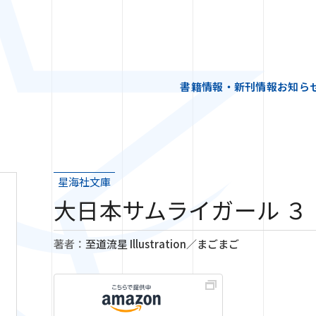
書籍情報・新刊情報
お知ら
星海社文庫
大日本サムライガール ３
著者：
至道流星 Illustration／まごまご