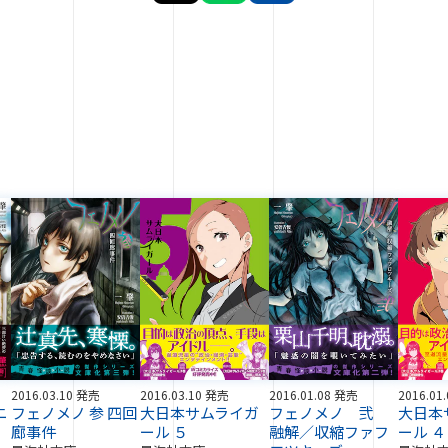
2016.03.10 発売
2016.03.10 発売
2016.01.08 発売
2016.01
ニ
フェノメノ 参 四回
大日本サムライガ
フェノメノ 弐
大日本
廊事件
ール ５
融解／収縮ファフ
ール ４