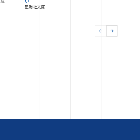
い
文庫
星海社文庫