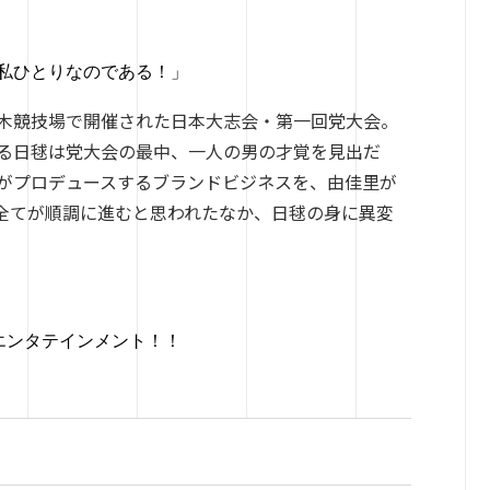
私ひとりなのである！」
木
競
技場で開催
された
日本
大志
会
・
第一回党大会。
る日毬は党大会の最中、一人の男の才覚を
見出
だ
がプロデュースするブランドビジネスを、
由佳里
が
全てが順調に進むと思われたなか、日毬の身に異変
エンタテイン
メント！！