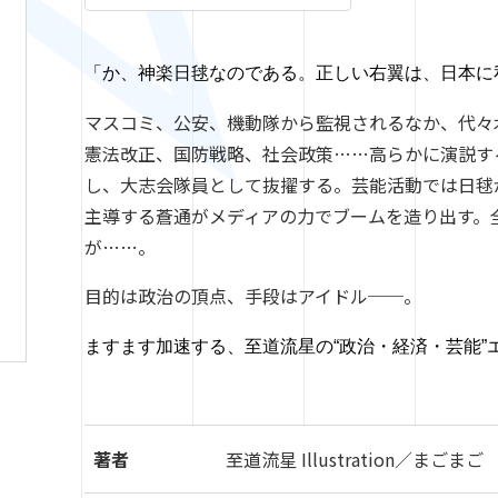
「か、
神楽
日毬
なのである。正しい右翼は、
日本に
マスコミ、公安、機動隊から監視されるなか、
代々
憲法改正、国防戦略、社会政策
……
高らかに演説す
し、
大志会隊員として
抜擢
する。
芸能活動では日毬
主導する
蒼通
がメディアの力でブームを
造り出す。
が
……
。
目的は政治の頂点、手段はアイドル
──
。
ますます加速する、
至道
流星
の
“
政治・経済・芸能
”
著者
至道流星 Illustration／まごまご