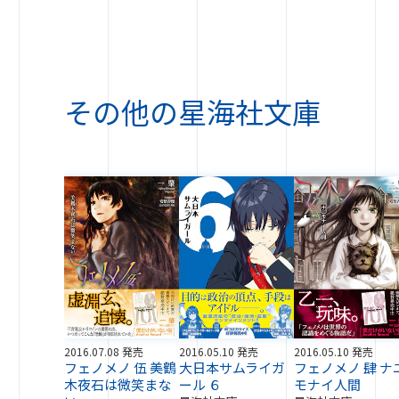
その他の
星海社文庫
2016.07.08 発売
2016.05.10 発売
2016.05.10 発売
フェノメノ 伍 美鶴
大日本サムライガ
フェノメノ 肆 ナ
木夜石は微笑まな
ール ６
モナイ人間